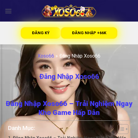
Skip
to
content
ĐĂNG KÝ
ĐĂNG NHẬP +66K
Xoso66
»
Đăng Nhập Xoso66
Đăng Nhập Xoso66
Đăng Nhập Xoso66 – Trải Nghiệm Ngay
Kho Game Hấp Dẫn
Danh Mục: