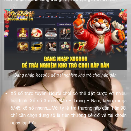
Đăng nhập Xoso66 để trải nghiệm kho trò chơi hấp dẫn
Xổ số trực tuyến: Người chơi có thể đặt cược với nhiều
loại hình: Xổ số 3 miền Bắc – Trung – Nam, keno, mega
6/45, xổ số nhanh,… Với tỷ lệ trả thưởng hấp dẫn 1 ăn 98,
chỉ cần chọn đúng số là tiền thưởng sẽ đổ về tài khoản
ngay lập tức.